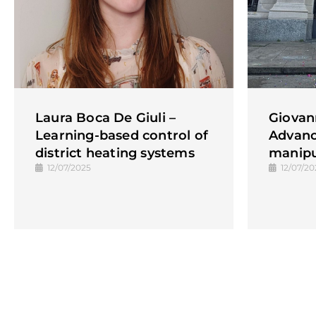
Laura Boca De Giuli –
Giovann
Learning-based control of
Advanc
district heating systems
manipu
12/07/2025
12/07/20