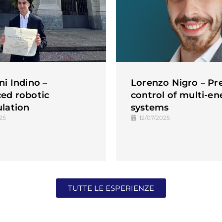
i Indino –
Lorenzo Nigro – Pre
ed robotic
control of multi-en
lation
systems
25
12/07/2025
TUTTE LE ESPERIENZE