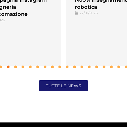
pagina Instagram
Nuovi insegnamenti
egneria
robotica
22/01/2026
utomazione
026
TUTTE LE NEWS