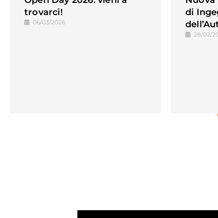
Open Day 2026: vieni a
Nuova 
trovarci!
di Ing
06/03/2026
dell’A
28/02/2