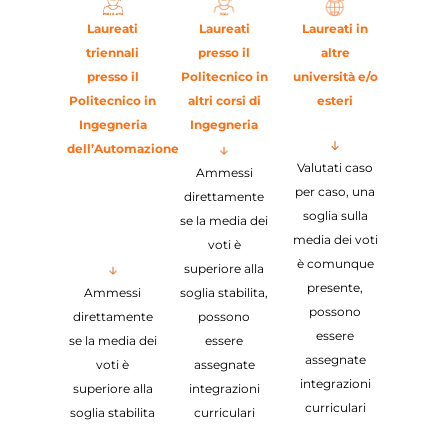
Laureati
Laureati
Laureati in
triennali
presso il
altre
presso il
Politecnico in
università e/o
Politecnico in
altri corsi di
esteri
Ingegneria
Ingegneria
dell’Automazione
Valutati caso
Ammessi
per caso, una
direttamente
soglia sulla
se la media dei
media dei voti
voti è
è comunque
superiore alla
presente,
Ammessi
soglia stabilita,
possono
direttamente
possono
essere
se la media dei
essere
assegnate
voti è
assegnate
integrazioni
superiore alla
integrazioni
curriculari
soglia stabilita
curriculari