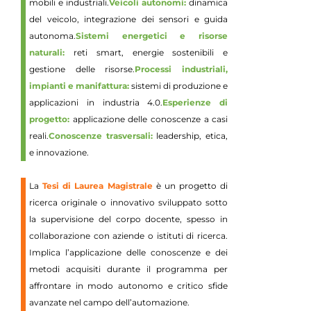
mobili e industriali.
Veicoli autonomi:
dinamica
del veicolo, integrazione dei sensori e guida
autonoma.
Sistemi energetici e risorse
naturali:
reti smart, energie sostenibili e
gestione delle risorse.
Processi industriali,
impianti e manifattura:
sistemi di produzione e
applicazioni in industria 4.0.
Esperienze di
progetto:
applicazione delle conoscenze a casi
reali.
Conoscenze trasversali:
leadership, etica,
e innovazione.
La
Tesi di Laurea Magistrale
è un progetto di
ricerca originale o innovativo sviluppato sotto
la supervisione del corpo docente, spesso in
collaborazione con aziende o istituti di ricerca.
Implica l’applicazione delle conoscenze e dei
metodi acquisiti durante il programma per
affrontare in modo autonomo e critico sfide
avanzate nel campo dell’automazione.