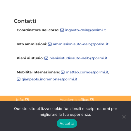
Contatti
Coordinatore del corso:
ingauto-deib@polimi.it
Info ammissioni:
ammissioniauto-deib@polimi.it
Piani di studio:
pianidistudioauto-deib@polimi.it
Mobilità internazionale:
matteo.corno@polimi.it
,
gianpaolo.incremona@polimi.it
Info:
Academic office:
ingauto-
didattica-
Questo sito utilizza cookie funzionali e script esterni per
deib@polimi.it
deib@polimi.it
migliorare la tua esperienza.
Accetta